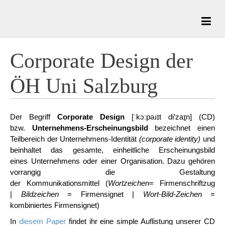
Corporate Design der
ÖH Uni Salzburg
Der Begriff
Corporate Design
[
ˈkɔːpəɹɪt di’zaɪ̯n
] (CD)
bzw.
Unternehmens-Erscheinungsbild
bezeichnet einen
Teilbereich der Unternehmens-Identität
(corporate identity)
und
beinhaltet das gesamte, einheitliche Erscheinungsbild
eines Unternehmens oder einer Organisation. Dazu gehören
vorrangig die Gestaltung
der Kommunikationsmittel (
Wortzeichen
= Firmenschriftzug
|
Bildzeichen
= Firmensignet |
Wort-Bild-Zeichen
=
kombiniertes Firmensignet)
In
diesem Paper
findet ihr eine simple Auflistung unserer CD