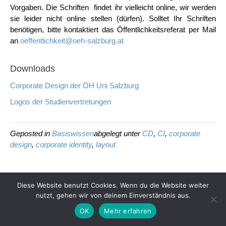
Vorgaben. Die Schriften findet ihr vielleicht online, wir werden
sie leider nicht online stellen (dürfen). Solltet Ihr Schriften
benötigen, bitte kontaktiert das Öffentlichkeitsreferat per Mail
an
oeffentlichkeit@oeh-salzburg.at
Downloads
Corporate Design der ÖH Uni Salzburg
Logos der Studienvertretungen
Geposted in
Basiswissen
abgelegt unter
CD
,
CI
,
corporate
design
,
corporate identity
,
layout
Diese Website benutzt Cookies. Wenn du die Website weiter
nutzt, gehen wir von deinem Einverständnis aus.
OK
Mehr erfahren